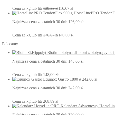
Cena za kg lub litr
139,33
zł
116,67
zł
HorseLinePRO TendonFl
Najniższa cena z ostatnich 30 dni:
126,00
zł
.
Cena za kg lub litr
176,67
zł
140,00
zł
Polecamy
St.Hippolyt Biotin - biotyna dla koni z biotyną cynk i
Najniższa cena z ostatnich 30 dni:
148,00
zł
.
Cena za kg lub litr
148,00
zł
Equinox Gastro 1800 g
242,00
zł
Najniższa cena z ostatnich 30 dni:
242,00
zł
.
Cena za kg lub litr
268,89
zł
Kalendarz Adwentowy HorseLi
Najniższa cena z ostatnich 30 dni:
320,00
zł
.