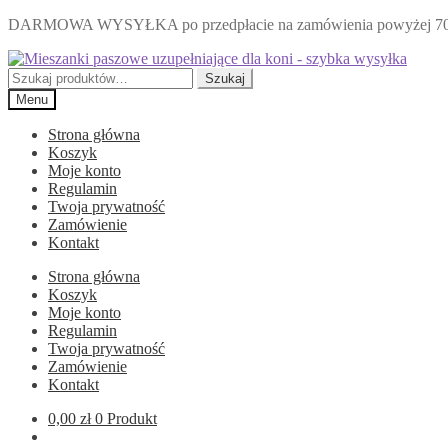
DARMOWA WYSYŁKA po przedpłacie na zamówienia powyżej 70 zł.
Przejdź
Przejdź
do
do
Szukaj:
Szukaj
nawigacji
treści
Menu
Strona główna
Koszyk
Moje konto
Regulamin
Twoja prywatność
Zamówienie
Kontakt
Strona główna
Koszyk
Moje konto
Regulamin
Twoja prywatność
Zamówienie
Kontakt
0,00
zł
0 Produkt