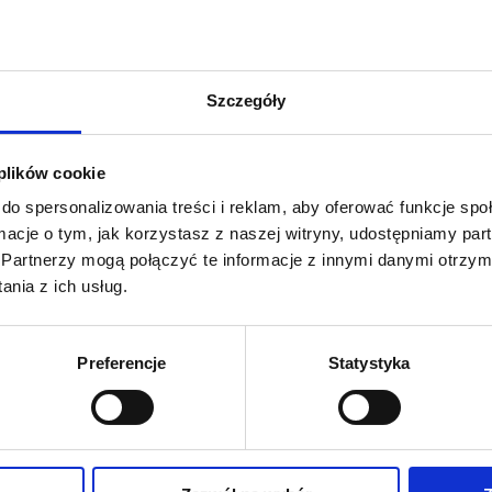
amina E (octan dl-alfa-tokoferylu) 20 000 mg, witamina C (kwas ask
Szczegóły
 plików cookie
do spersonalizowania treści i reklam, aby oferować funkcje sp
ormacje o tym, jak korzystasz z naszej witryny, udostępniamy p
Partnerzy mogą połączyć te informacje z innymi danymi otrzym
nia z ich usług.
Preferencje
Statystyka