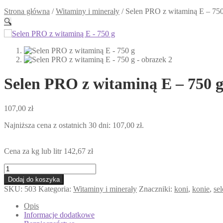
Strona główna
/
Witaminy i minerały
/
Selen PRO z witaminą E – 750
🔍
Selen PRO z witaminą E – 750 
107,00
zł
Najniższa cena z ostatnich 30 dni:
107,00
zł
.
Cena za kg lub litr
142,67
zł
ilość
Selen
Dodaj do koszyka
PRO
SKU:
503
Kategoria:
Witaminy i minerały
Znaczniki:
koni
,
konie
,
se
z
witaminą
Opis
E
Informacje dodatkowe
-