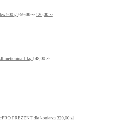
Pierwotna
Aktualna
ex 900 g
159,00
zł
126,00
zł
cena
cena
wynosiła:
wynosi:
159,00 zł.
126,00 zł.
 dl-metionina 1 kg
148,00
zł
nePRO PREZENT dla koniarza
320,00
zł