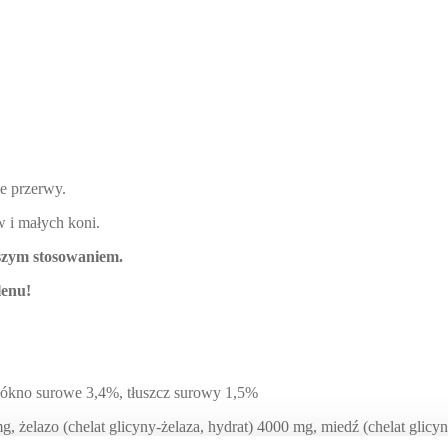
e przerwy.
 i małych koni.
ższym stosowaniem.
lenu!
łókno surowe 3,4%, tłuszcz surowy 1,5%
, żelazo (chelat glicyny-żelaza, hydrat) 4000 mg, miedź (chelat glicy