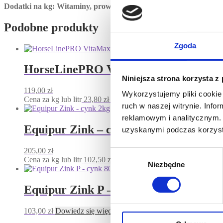
Dodatki na kg: Witaminy, prowitaminy i podobne substancje:
Wit
Podobne produkty
Zgoda
HorseLinePRO VitaMax 5 kg
Niniejsza strona korzysta z
119,00
zł
Wykorzystujemy pliki cookie 
Cena za kg lub litr
23,80
zł
Dodaj do koszyka
ruch w naszej witrynie. Inf
reklamowym i analitycznym. 
Equipur Zink – cynk 2kg
uzyskanymi podczas korzysta
205,00
zł
Wybór
Cena za kg lub litr
102,50
zł
Dodaj do koszyka
Niezbędne
zgody
Equipur Zink P – cynk 800 g
103,00
zł
Dowiedz się więcej