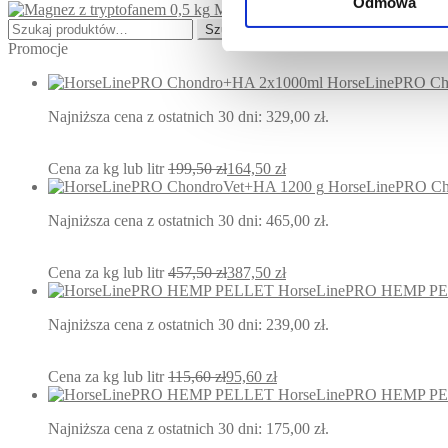
Odmowa
Magnez z tryptofanem 0,5 kg
Szukaj:
Szukaj
Promocje
HorseLinePRO C
Najniższa cena z ostatnich 30 dni:
329,00
zł
.
Cena za kg lub litr
199,50
zł
164,50
zł
HorseLinePRO Ch
Najniższa cena z ostatnich 30 dni:
465,00
zł
.
Cena za kg lub litr
457,50
zł
387,50
zł
HorseLinePRO HEMP PE
Najniższa cena z ostatnich 30 dni:
239,00
zł
.
Cena za kg lub litr
115,60
zł
95,60
zł
HorseLinePRO HEMP PE
Najniższa cena z ostatnich 30 dni:
175,00
zł
.