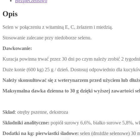
Bezpieczeństwo
750
g
Opis
Selen w połączeniu z witaminą E, C, żelazem i miedzią.
Stosowanie zalecane przy niedoborze selenu.
Dawkowanie:
Kuracja powinna trwać przez 30 dni po czym należy zrobić 2 tygodni
Duże konie (600 kg) 25 g / dzień. Dostosuj odpowiednio dla kucyków
Należy skonsultować się z weterynarzem przed użyciem lub dłu
Maksymalna dawka dzienna to 30 g dzięki wyższej zawartości se
Skład
: otręby pszenne, dekstroza
Składniki analityczne:
popiół surowy 6,6%, białko surowe 5,8%, w
Dodatki na kg:
pierwiastki śladowe:
selen (drożdże selenowe) 30 mg