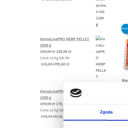
549,00 zł.
465,00 zł.
HorseLinePRO HEMP PELLET
2500 g
Pierwotna
Aktualna
289,00
zł
239,00
zł
cena
cena
Cena za kg lub litr
wynosiła:
wynosi:
115,60
zł
95,60
zł
289,00 zł.
239,00 zł.
Ker
B
HorseLinePRO HEMP PELLET
umi
1500 g
k
Pierwotna
Aktualna
209,00
zł
175,00
zł
cena
cena
Cena za kg lub litr
Zgoda
wynosiła:
wynosi:
139,33
zł
116,67
zł
Cen
209,00 zł.
175,00 zł.