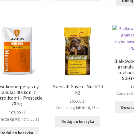
Dodaj
Białkowo
granula
rozbudo
Spier
sokoenergetyczny
Marstall Gastro-Müsli 20
1
ranulat dla koni z
kg
Cena za kg
trolitami – Prestatie
165,00
zł
20 kg
Dowied
Cena za kg lub litr
8,25
zł
107,00
zł
a za kg lub litr
5,35
zł
Dodaj do koszyka
Dodaj do koszyka