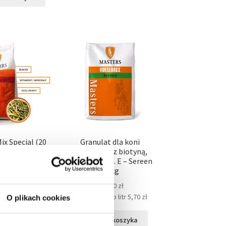
ix Special (20
Granulat dla koni
wana sieczka z
nerwowych z biotyną,
ucerny
selenem i wit. E – Sereen
20 kg
30,00
zł
114,00
zł
 lub litr
6,50
zł
Cena za kg lub litr
5,70
zł
O plikach cookies
 do koszyka
Dodaj do koszyka