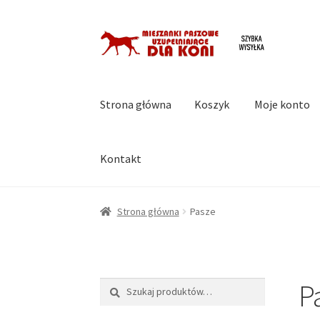
Przejdź
Przejdź
do
do
nawigacji
treści
Strona główna
Koszyk
Moje konto
Kontakt
Strona główna
Koszyk
Moje konto
Regulami
Strona główna
Pasze
P
Szukaj:
Szukaj