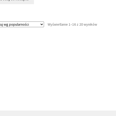
Posortowan
Wyświetlanie 1–16 z 20 wyników
według
popularnośc