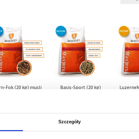
n-Fok (20 kg) musli
Basis-Sport (20 kg)
LuzerneM
EZ OWSA dla koni
podstawowy, tuczący
kg) olejo
młodych lub słabo
granulat dla koni
l
ęśnionych, pasza dla
107,00
zł
1
oni na rozbudowę
Cena za kg lub litr
5,35
zł
Cena za kg
154,00
zł
Szczegóły
a za kg lub litr
7,70
zł
Dodaj do koszyka
Dodaj