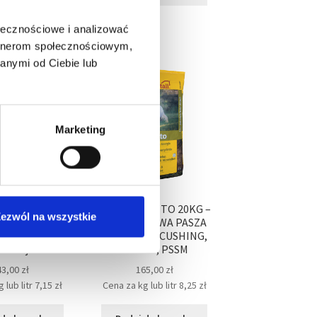
ołecznościowe i analizować
artnerom społecznościowym,
anymi od Ciebie lub
Marketing
uesli (20 kg)
MARSTALL VITO 20KG –
ezwól na wszystkie
koni starszych,
BEZZBOŻOWA PASZA
ch w sporcie i
DLA KONI – CUSHING,
kreacji
ochwat, PSSM
43,00
zł
165,00
zł
 lub litr
7,15
zł
Cena za kg lub litr
8,25
zł