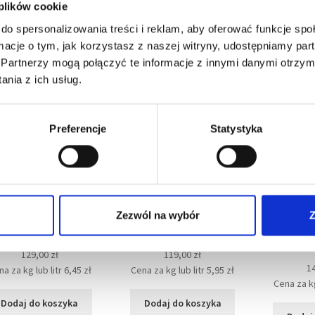
Dodaj do koszyka
 plików cookie
do spersonalizowania treści i reklam, aby oferować funkcje sp
ormacje o tym, jak korzystasz z naszej witryny, udostępniamy p
Partnerzy mogą połączyć te informacje z innymi danymi otrzym
nia z ich usług.
Preferencje
Statystyka
len (20 kg) granulat
Granulat dla koni
Senior M
Zezwól na wybór
Z
a koni po urodzeniu,
stojących i ochwatowych
musli dla 
rebiąt i odsadków
– Structovit 20 kg
pracujący
re
129,00
zł
119,00
zł
1
a za kg lub litr
6,45
zł
Cena za kg lub litr
5,95
zł
Cena za kg
Dodaj do koszyka
Dodaj do koszyka