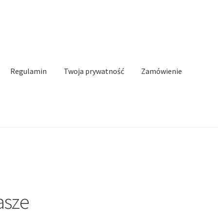
Regulamin
Twoja prywatność
Zamówienie
n
Twoja prywatność
Zamówienie
Kontakt
asze