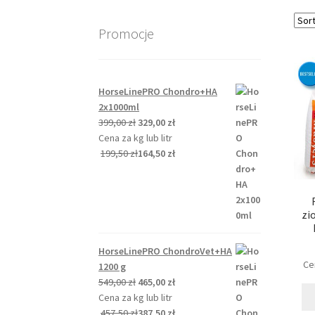
Promocje
HorseLinePRO Chondro+HA
2x1000ml
Pierwotna
Aktualna
399,00
zł
329,00
zł
cena
cena
Cena za kg lub litr
wynosiła:
wynosi:
199,50
zł
164,50
zł
399,00 zł.
329,00 zł.
zi
HorseLinePRO ChondroVet+HA
Cen
1200 g
Pierwotna
Aktualna
549,00
zł
465,00
zł
cena
cena
Cena za kg lub litr
wynosiła:
wynosi:
457,50
zł
387,50
zł