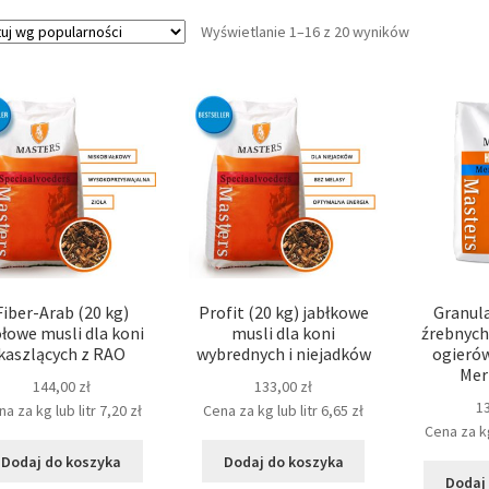
Posortowan
Wyświetlanie 1–16 z 20 wyników
według
popularnośc
Fiber-Arab (20 kg)
Profit (20 kg) jabłkowe
Granula
ołowe musli dla koni
musli dla koni
źrebnych
kaszlących z RAO
wybrednych i niejadków
ogierów
Mer
144,00
zł
133,00
zł
1
a za kg lub litr
7,20
zł
Cena za kg lub litr
6,65
zł
Cena za kg
Dodaj do koszyka
Dodaj do koszyka
Dodaj