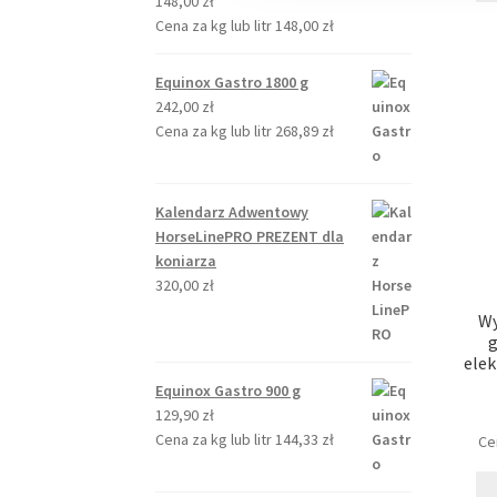
148,00
zł
Cena za kg lub litr
148,00
zł
Equinox Gastro 1800 g
242,00
zł
Cena za kg lub litr
268,89
zł
Kalendarz Adwentowy
HorseLinePRO PREZENT dla
koniarza
320,00
zł
Wy
g
elek
Equinox Gastro 900 g
129,90
zł
Cena za kg lub litr
144,33
zł
Cen