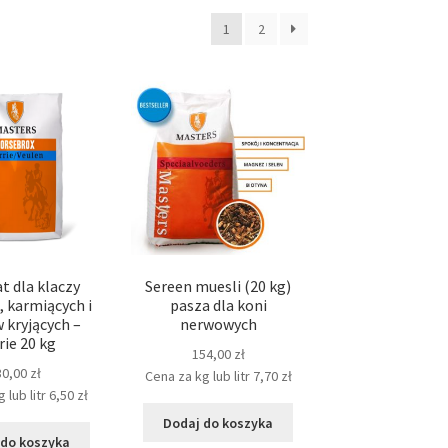
e
1
2
i
t dla klaczy
Sereen muesli (20 kg)
, karmiących i
pasza dla koni
 kryjących –
nerwowych
rie 20 kg
154,00
zł
30,00
zł
Cena za kg lub litr
7,70
zł
 lub litr
6,50
zł
Dodaj do koszyka
 do koszyka