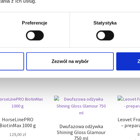
nia z ich usług.
ej do kopyt Perfect
Shapleys MTG Plus 236
Hoof 400 ml z
ml
HorseLi
pędzelkiem
He
145,00
zł
Preferencje
Statystyka
65,00
zł
Cena za kg lub litr
614,41
zł
PR
 za kg lub litr
162,50
zł
229,00
Dodaj do koszyka
Cena z
Dodaj do koszyka
152,6
Zezwól na wybór
Z
Dodaj
HorseLinePRO
Leovet Fr
BiotinMax 1000 g
– prepar
Dwufazowa odżywka
Shining Gloss Glamour
129,00
zł
8
750 ml