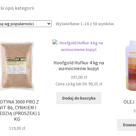
ki opis kategorii
Posortowan
Wyświetlanie 1–16 z 58 wyników
według
popularnośc
Hoofgold Hufkur 4 kg na
wzmocnienie kopyt
397,00
zł
Cena za kg lub litr
99,25
zł
Dodaj do koszyka
IOTYNA 3000 PRO Z
OLEJ 
WIT B6, CYNKIEM I
5
EDZIĄ (PROSZEK) 1
KG
Dowied
119,00
zł