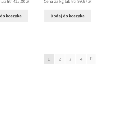
lub litr
415,00
zł
Cena za kg lub litr
99,67
zł
 do koszyka
Dodaj do koszyka
e
1
2
3
4
i