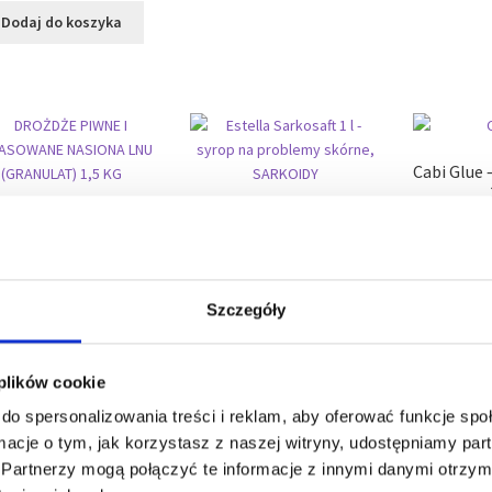
Dodaj do koszyka
Cabi Glue –
DROŻDŻE PIWNE I
Estella Sarkosaft 1 l –
1
RASOWANE NASIONA
syrop na problemy
Cena za kg 
 (GRANULAT) 1,5 KG
skórne, SARKOIDY
47,00
zł
104,00
zł
Dodaj
Szczegóły
a za kg lub litr
31,33
zł
Dodaj do koszyka
Dodaj do koszyka
 plików cookie
do spersonalizowania treści i reklam, aby oferować funkcje sp
ormacje o tym, jak korzystasz z naszej witryny, udostępniamy p
Partnerzy mogą połączyć te informacje z innymi danymi otrzym