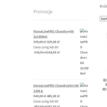
Krót
Promocje
HorseLinePRO Chondro+HA
2x1000ml
Pierwotna
Aktualna
399,00
zł
329,00
zł
cena
cena
Cena za kg lub litr
wynosiła:
wynosi:
199,50
zł
164,50
zł
399,00 zł.
329,00 zł.
B
HorseLinePRO ChondroVet+HA
MI
1200 g
Pierwotna
Aktualna
549,00
zł
465,00
zł
cena
cena
Cena za kg lub litr
wynosiła:
wynosi:
457,50
zł
387,50
zł