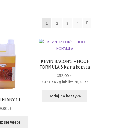
e
1
2
3
4
i
KEVIN BACON’S – HOOF
FORMULA 5 kg na kopyta
352,00
zł
Cena za kg lub litr
70,40
zł
Dodaj do koszyka
LNIANY 1 L
9,00
zł
z się więcej