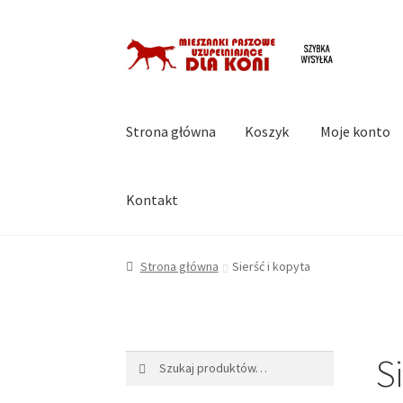
Przejdź
Przejdź
do
do
nawigacji
treści
Strona główna
Koszyk
Moje konto
Kontakt
Strona główna
Koszyk
Moje konto
Regulami
Strona główna
Sierść i kopyta
Si
Szukaj:
Szukaj