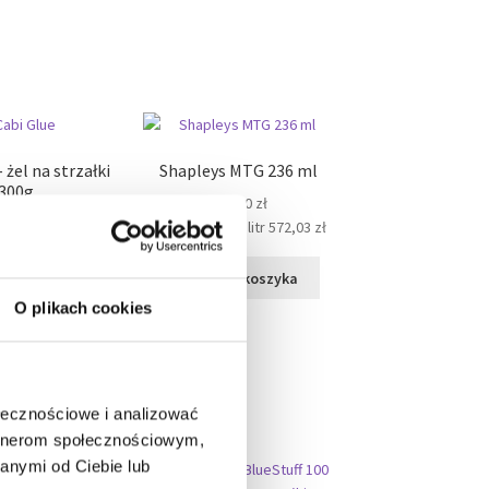
 żel na strzałki
Shapleys MTG 236 ml
300g
135,00
zł
65,00
zł
Cena za kg lub litr
572,03
zł
lub litr
550,00
zł
Dodaj do koszyka
 do koszyka
O plikach cookies
ołecznościowe i analizować
artnerom społecznościowym,
anymi od Ciebie lub