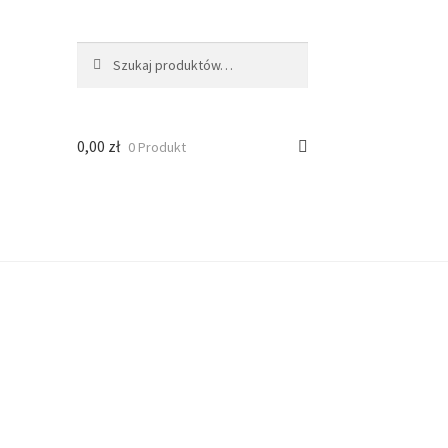
Szukaj:
Szukaj
0,00
zł
0 Produkt