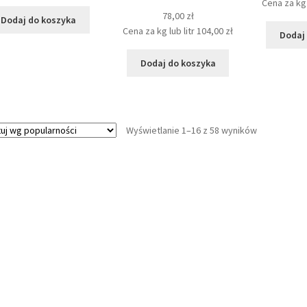
Cena za kg 
78,00
zł
Dodaj do koszyka
Cena za kg lub litr
104,00
zł
Dodaj
Dodaj do koszyka
Posortowan
Wyświetlanie 1–16 z 58 wyników
według
popularnośc