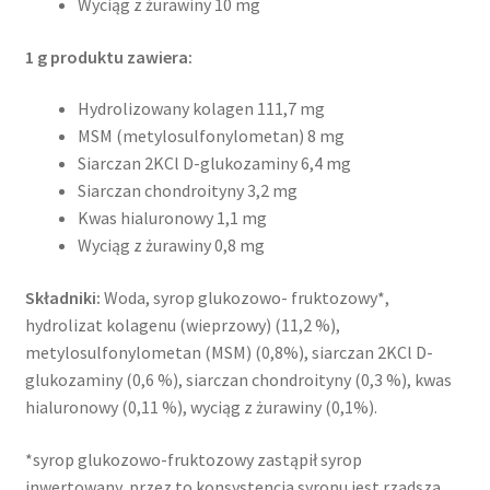
Wyciąg z żurawiny 10 mg
1 g produktu zawiera:
Hydrolizowany kolagen 111,7 mg
MSM (metylosulfonylometan) 8 mg
Siarczan 2KCl D-glukozaminy 6,4 mg
Siarczan chondroityny 3,2 mg
Kwas hialuronowy 1,1 mg
Wyciąg z żurawiny 0,8 mg
Składniki:
Woda, syrop glukozowo- fruktozowy*,
hydrolizat kolagenu (wieprzowy) (11,2 %),
metylosulfonylometan (MSM) (0,8%), siarczan 2KCl D-
glukozaminy (0,6 %), siarczan chondroityny (0,3 %), kwas
hialuronowy (0,11 %), wyciąg z żurawiny (0,1%).
*syrop glukozowo-fruktozowy zastąpił syrop
inwertowany, przez to konsystencja syropu jest rzadsza