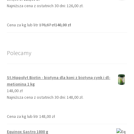
cena
cena
Najniższa cena z ostatnich 30 dni:
126,00
zł
.
wynosiła:
wynosi:
159,00 zł.
126,00 zł.
Cena za kg lub litr
176,67
zł
140,00
zł
Polecamy
St.Hippolyt Biotin - biotyna dla koni z biotyną cynk i dl-
metionina 1 kg
148,00
zł
Najniższa cena z ostatnich 30 dni:
148,00
zł
.
Cena za kg lub litr
148,00
zł
Equinox Gastro 1800 g