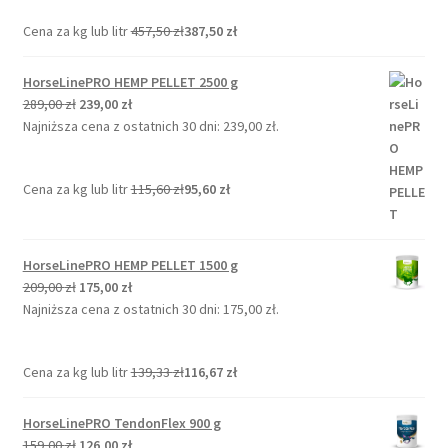
549,00 zł.
465,00 zł.
Cena za kg lub litr
457,50
zł
387,50
zł
HorseLinePRO HEMP PELLET 2500 g
Pierwotna
Aktualna
289,00
zł
239,00
zł
cena
cena
Najniższa cena z ostatnich 30 dni:
239,00
zł
.
wynosiła:
wynosi:
289,00 zł.
239,00 zł.
Cena za kg lub litr
115,60
zł
95,60
zł
HorseLinePRO HEMP PELLET 1500 g
Pierwotna
Aktualna
209,00
zł
175,00
zł
cena
cena
Najniższa cena z ostatnich 30 dni:
175,00
zł
.
wynosiła:
wynosi:
209,00 zł.
175,00 zł.
Cena za kg lub litr
139,33
zł
116,67
zł
HorseLinePRO TendonFlex 900 g
Pierwotna
Aktualna
159,00
zł
126,00
zł