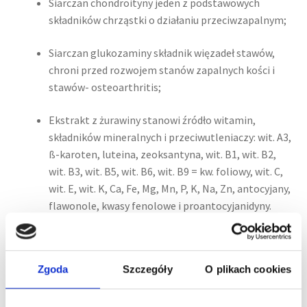
Siarczan chondroityny jeden z podstawowych
składników chrząstki o działaniu przeciwzapalnym;
Siarczan glukozaminy składnik więzadeł stawów,
chroni przed rozwojem stanów zapalnych kości i
stawów- osteoarthritis;
Ekstrakt z żurawiny stanowi źródło witamin,
składników mineralnych i przeciwutleniaczy: wit. A3,
ß-karoten, luteina, zeoksantyna, wit. B1, wit. B2,
wit. B3, wit. B5, wit. B6, wit. B9 = kw. foliowy, wit. C,
wit. E, wit. K, Ca, Fe, Mg, Mn, P, K, Na, Zn, antocyjany,
flawonole, kwasy fenolowe i proantocyjanidyny.
Instrukcja prawidłowego stosowania
Zgoda
Szczegóły
O plikach cookies
Apto-flex należy podawać jeden raz dziennie lub w
dawkach podzielonych, bezpośrednio do pyska lub po
zmieszaniu z karmą.