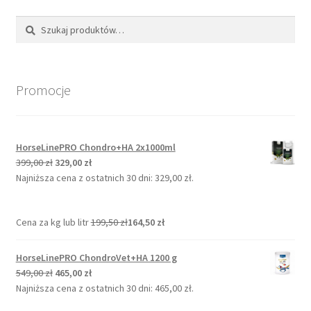
Szukaj:
Szukaj
Promocje
HorseLinePRO Chondro+HA 2x1000ml
Pierwotna
Aktualna
399,00
zł
329,00
zł
cena
cena
Najniższa cena z ostatnich 30 dni:
329,00
zł
.
wynosiła:
wynosi:
399,00 zł.
329,00 zł.
Cena za kg lub litr
199,50
zł
164,50
zł
HorseLinePRO ChondroVet+HA 1200 g
Pierwotna
Aktualna
549,00
zł
465,00
zł
cena
cena
Najniższa cena z ostatnich 30 dni:
465,00
zł
.
wynosiła:
wynosi: