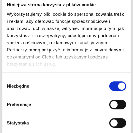
Niniejsza strona korzysta z plików cookie
Dla uzyskania widocznych efektów należy stosować
Wykorzystujemy pliki cookie do spersonalizowania treści
minimum przez trzy miesiące.
i reklam, aby oferować funkcje społecznościowe i
analizować ruch w naszej witrynie. Informacje o tym, jak
Stosowanie dla psów:
korzystasz z naszej witryny, udostępniamy partnerom
społecznościowym, reklamowym i analitycznym.
< 10 kg 2,5 ml dziennie
Partnerzy mogą połączyć te informacje z innymi danymi
10-20 kg 5 ml dziennie
otrzymanymi od Ciebie lub uzyskanymi podczas
20-40 kg 10 ml dziennie
korzystania z ich usług.
40-60 kg 15 ml dziennie
> 60 kg 20 ml dziennie
W
Niezbędne
y
Stosowanie dla kotów:
b
ó
Preferencje
2,5 – 5 ml na kota dziennie
r
z
Trwałość:
g
Statystyka
o