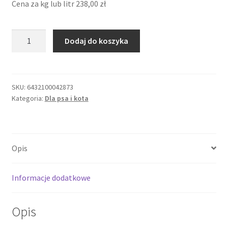
Cena za kg lub litr
238,00
zł
ilość
Dodaj do koszyka
Apto-
Flex
500
ml
SKU:
6432100042873
Kategoria:
Dla psa i kota
na
STAWY
dla
PSA
Opis
i
KOTA
Informacje dodatkowe
Opis