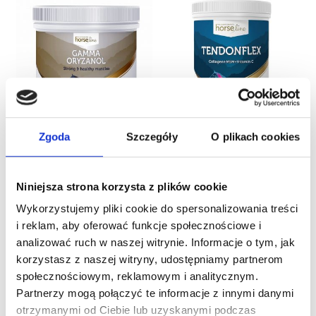
Zgoda
Szczegóły
O plikach cookies
HorseLinePRO
HorseLinePRO TendonFlex
GammaOryzanol 150 g
900 g
189,00
zł
Niniejsza strona korzysta z plików cookie
PROMOCJA!
Cena za kg lub litr
1
Wykorzystujemy pliki cookie do spersonalizowania treści
Pierwotna
Aktualn
159,00
zł
126,00
zł
260,00
zł
i reklam, aby oferować funkcje społecznościowe i
cena
cena
Cena za kg lub litr
analizować ruch w naszej witrynie. Informacje o tym, jak
wynosiła:
wynosi:
176,67
zł
140,00
zł
Dodaj do koszyka
korzystasz z naszej witryny, udostępniamy partnerom
159,00 zł.
126,00 z
społecznościowym, reklamowym i analitycznym.
Dodaj do koszyka
Partnerzy mogą połączyć te informacje z innymi danymi
otrzymanymi od Ciebie lub uzyskanymi podczas