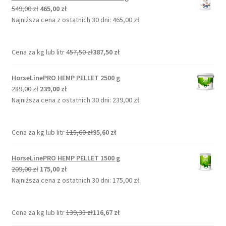
Pierwotna
Aktualna
549,00
zł
465,00
zł
cena
cena
Najniższa cena z ostatnich 30 dni:
465,00
zł
.
wynosiła:
wynosi:
549,00 zł.
465,00 zł.
Cena za kg lub litr
457,50
zł
387,50
zł
HorseLinePRO HEMP PELLET 2500 g
Pierwotna
Aktualna
289,00
zł
239,00
zł
cena
cena
Najniższa cena z ostatnich 30 dni:
239,00
zł
.
wynosiła:
wynosi:
289,00 zł.
239,00 zł.
Cena za kg lub litr
115,60
zł
95,60
zł
HorseLinePRO HEMP PELLET 1500 g
Pierwotna
Aktualna
209,00
zł
175,00
zł
cena
cena
Najniższa cena z ostatnich 30 dni:
175,00
zł
.
wynosiła:
wynosi:
209,00 zł.
175,00 zł.
Cena za kg lub litr
139,33
zł
116,67
zł