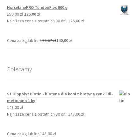
HorseLinePRO TendonFlex 900 g
Pierwotna
Aktualna
159,00
zł
126,00
zł
cena
cena
Najniższa cena z ostatnich 30 dni:
126,00
zł
.
wynosiła:
wynosi:
159,00 zł.
126,00 zł.
Cena za kg lub litr
176,67
zł
140,00
zł
Polecamy
St.Hippolyt Biotin - biotyna dla koni z biotyną cynk i dl-
metionina 1 kg
148,00
zł
Najniższa cena z ostatnich 30 dni:
148,00
zł
.
Cena za kg lub litr
148,00
zł