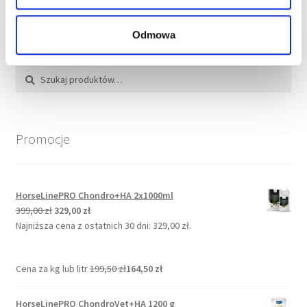
Odmowa
Szukaj:
Szukaj
Promocje
HorseLinePRO Chondro+HA 2x1000ml
Pierwotna
Aktualna
399,00
zł
329,00
zł
cena
cena
Najniższa cena z ostatnich 30 dni:
329,00
zł
.
wynosiła:
wynosi:
399,00 zł.
329,00 zł.
Cena za kg lub litr
199,50
zł
164,50
zł
HorseLinePRO ChondroVet+HA 1200 g