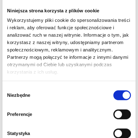
Szukaj:
Szukaj
Niniejsza strona korzysta z plików cookie
Wykorzystujemy pliki cookie do spersonalizowania treści
i reklam, aby oferować funkcje społecznościowe i
Promocje
analizować ruch w naszej witrynie. Informacje o tym, jak
korzystasz z naszej witryny, udostępniamy partnerom
społecznościowym, reklamowym i analitycznym.
Partnerzy mogą połączyć te informacje z innymi danymi
HorseLinePRO Chondro+HA 2x1000ml
otrzymanymi od Ciebie lub uzyskanymi podczas
Pierwotna
Aktualna
399,00
zł
329,00
zł
korzystania z ich usług.
cena
cena
Cena za kg lub litr
199,50
zł
164,50
zł
wynosiła:
wynosi:
399,00 zł.
329,00 zł.
W
HorseLinePRO ChondroVet+HA 1200 g
Niezbędne
Pierwotna
Aktualna
549,00
zł
465,00
zł
y
cena
cena
Cena za kg lub litr
457,50
zł
387,50
zł
b
wynosiła:
wynosi:
ó
Preferencje
549,00 zł.
465,00 zł.
r
HorseLinePRO HEMP PELLET 2500 g
Pierwotna
Aktualna
289,00
zł
239,00
zł
z
cena
cena
Cena za kg lub litr
115,60
zł
95,60
zł
g
Statystyka