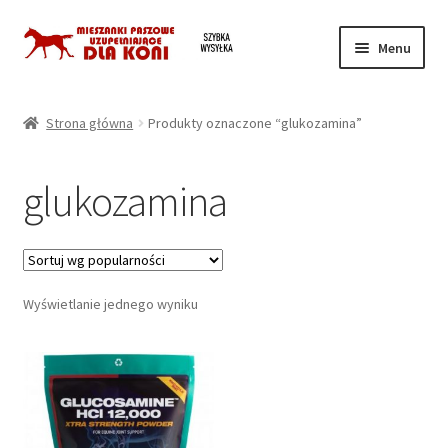
Przejdź
Przejdź
Menu
do
do
nawigacji
treści
Strona główna
Strona główna
Produkty oznaczone “glukozamina”
Koszyk
glukozamina
Moje konto
Regulamin
Wyświetlanie jednego wyniku
Twoja prywatność
Zamówienie
Kontakt