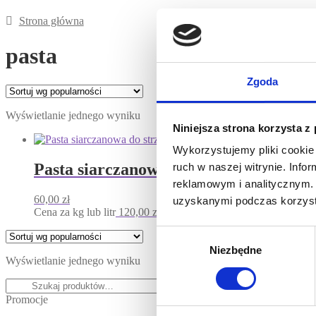
Strona główna
Produkty oznacz
pasta
Zgoda
Wyświetlanie jednego wyniku
Niniejsza strona korzysta z
Wykorzystujemy pliki cookie 
Pasta siarczanowa do strzałek 500 ml
ruch w naszej witrynie. Inf
reklamowym i analitycznym. 
60,00
zł
uzyskanymi podczas korzysta
Cena za kg lub litr
120,00
zł
Dodaj do koszyka
Wybór
Niezbędne
zgody
Wyświetlanie jednego wyniku
Szukaj:
Szukaj
Promocje