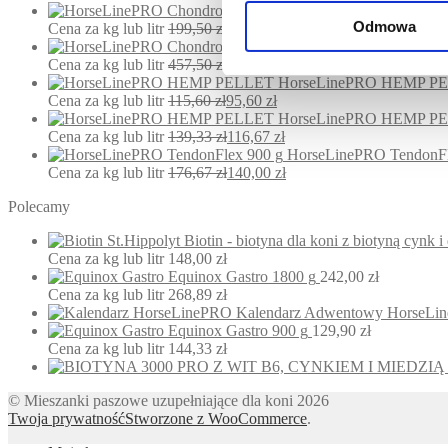
HorseLinePRO C
Odmowa
Cena za kg lub litr
199,50
zł
164,50
zł
HorseLinePRO Ch
Cena za kg lub litr
457,50
zł
387,50
zł
HorseLinePRO HEMP PE
Cena za kg lub litr
115,60
zł
95,60
zł
HorseLinePRO HEMP PE
Cena za kg lub litr
139,33
zł
116,67
zł
HorseLinePRO TendonFl
Cena za kg lub litr
176,67
zł
140,00
zł
Polecamy
St.Hippolyt Biotin - biotyna dla koni z biotyną cynk i
Cena za kg lub litr
148,00
zł
Equinox Gastro 1800 g
242,00
zł
Cena za kg lub litr
268,89
zł
Kalendarz Adwentowy HorseLi
Equinox Gastro 900 g
129,90
zł
Cena za kg lub litr
144,33
zł
© Mieszanki paszowe uzupełniające dla koni 2026
Twoja prywatność
Stworzone z WooCommerce
.