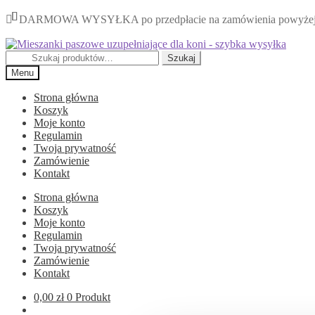
DARMOWA WYSYŁKA po przedpłacie na zamówienia powyżej 70 z
Przejdź
Przejdź
do
do
Szukaj:
Szukaj
nawigacji
treści
Menu
Strona główna
Koszyk
Moje konto
Regulamin
Twoja prywatność
Zamówienie
Kontakt
Strona główna
Koszyk
Moje konto
Regulamin
Twoja prywatność
Zamówienie
Kontakt
0,00
zł
0 Produkt