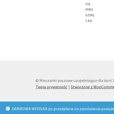
© Mieszanki paszowe uzupełniające dla koni 
Twoja prywatność
Stworzone z WooComme
DARMOWA WYSYŁKA po przedpłacie na zamówienia powyżej 70