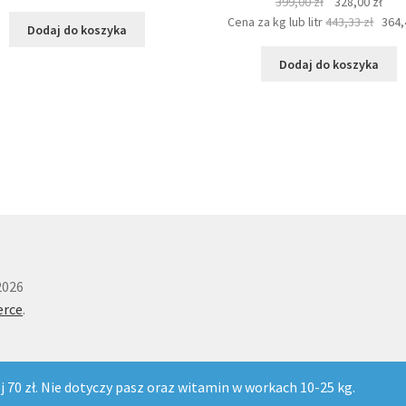
Pierwotna
Aktu
399,00
zł
328,00
zł
cena
cen
Cena za kg lub litr
443,33
zł
364
Dodaj do koszyka
wynosiła:
wyno
399,00 zł.
328,
Dodaj do koszyka
2026
rce
.
 zł. Nie dotyczy pasz oraz witamin w workach 10-25 kg.