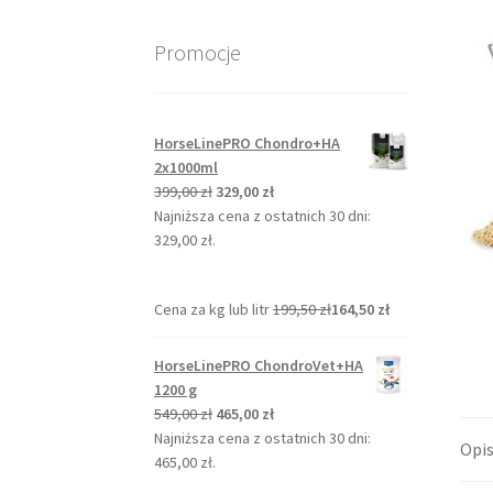
Promocje
HorseLinePRO Chondro+HA
2x1000ml
Pierwotna
Aktualna
399,00
zł
329,00
zł
cena
cena
Najniższa cena z ostatnich 30 dni:
wynosiła:
wynosi:
329,00
zł
.
399,00 zł.
329,00 zł.
Cena za kg lub litr
199,50
zł
164,50
zł
HorseLinePRO ChondroVet+HA
1200 g
Pierwotna
Aktualna
549,00
zł
465,00
zł
cena
cena
Najniższa cena z ostatnich 30 dni:
Opi
wynosiła:
wynosi:
465,00
zł
.
549,00 zł.
465,00 zł.