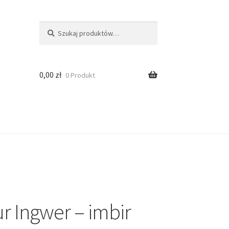
Szukaj:
Szukaj
0,00
zł
0 Produkt
r Ingwer – imbir