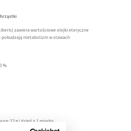
hrząstki
beris) zawiera wartościowe olejki eteryczne
óre pobudzają metabolizm w stawach
,0 %
kuce: 12 g/ dzień = 1 miarka
 25 g/ dzień – 2 miarki