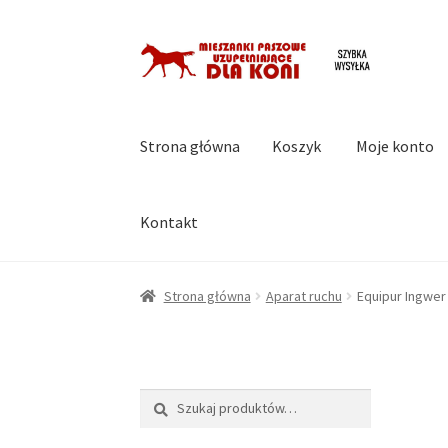
Przejdź
Przejdź
do
do
nawigacji
treści
Strona główna
Koszyk
Moje konto
Kontakt
Strona główna
Koszyk
Moje konto
Regulami
Strona główna
Aparat ruchu
Equipur Ingwer 
Szukaj:
Szukaj