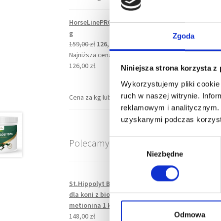
HorseLinePRO TendonFlex 900
g
Zgoda
Pierwotna
Aktualna
159,00
zł
126,00
zł
cena
cena
Najniższa cena z ostatnich 30 dni:
wynosiła:
wynosi:
126,00
zł
.
Niniejsza strona korzysta z
159,00 zł.
126,00 zł.
Wykorzystujemy pliki cookie 
ruch w naszej witrynie. Inf
Cena za kg lub litr
176,67
zł
140,00
zł
reklamowym i analitycznym. 
uzyskanymi podczas korzysta
Polecamy
W
Niezbędne
y
b
ó
St.Hippolyt Biotin - biotyna
r
dla koni z biotyną cynk i dl-
z
metionina 1 kg
g
Odmowa
148,00
zł