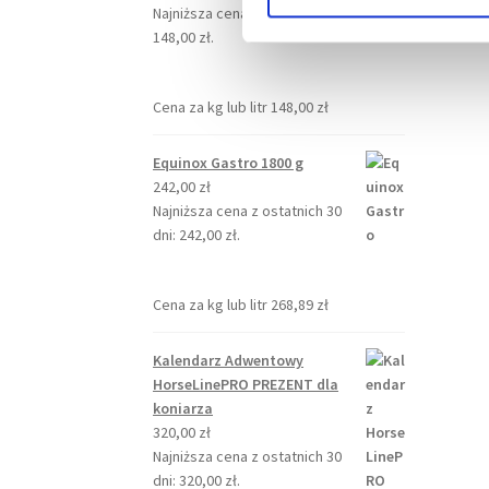
o
Najniższa cena z ostatnich 30 dni:
d
148,00
zł
.
y
Cena za kg lub litr
148,00
zł
Equinox Gastro 1800 g
242,00
zł
Najniższa cena z ostatnich 30
dni:
242,00
zł
.
Cena za kg lub litr
268,89
zł
Kalendarz Adwentowy
HorseLinePRO PREZENT dla
koniarza
320,00
zł
Najniższa cena z ostatnich 30
dni:
320,00
zł
.