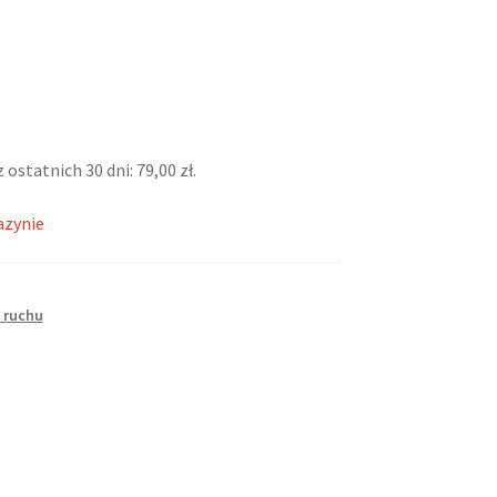
z ostatnich 30 dni:
79,00
zł
.
azynie
 ruchu