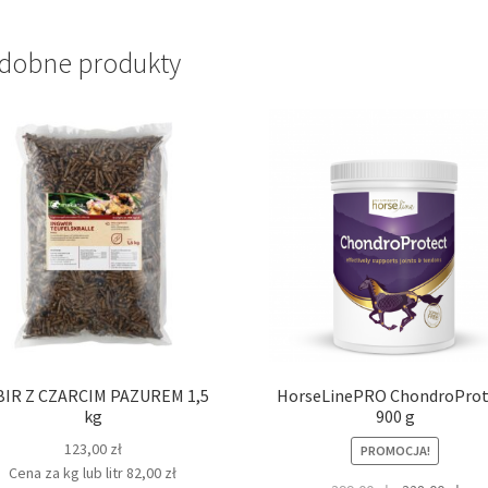
dobne produkty
BIR Z CZARCIM PAZUREM 1,5
HorseLinePRO ChondroProt
kg
900 g
123,00
zł
PROMOCJA!
Cena za kg lub litr
82,00
zł