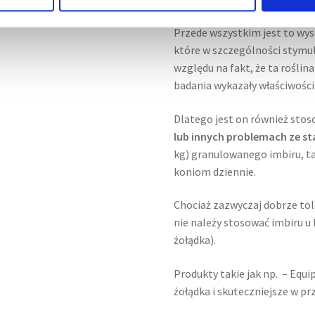
Przede wszystkim jest to wys
które w szczególności stymul
względu na fakt, że ta roślin
badania wykazały właściwości
Dlatego jest on również sto
lub innych problemach ze s
kg) granulowanego imbiru, 
koniom dziennie.
Chociaż zazwyczaj dobrze tol
nie należy stosować imbiru 
żołądka).
Produkty takie jak np. – Equi
żołądka i skuteczniejsze w p