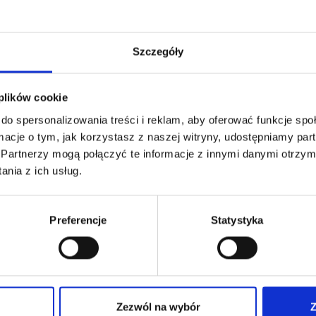
Podawać z paszą.
Szczegóły
Okres podawania: Aby uzyskać
podawać przed dłuższy czas.
 plików cookie
Masa netto: 800 g = puszka
do spersonalizowania treści i reklam, aby oferować funkcje sp
ormacje o tym, jak korzystasz z naszej witryny, udostępniamy p
Minimalny termin ważności 
Partnerzy mogą połączyć te informacje z innymi danymi otrzym
Nr partii: podany na spodzie
nia z ich usług.
Producent : Vetripharm Gmb
Preferencje
Statystyka
Imbir – roślina lecznicza dla 
Nie tylko w bólu lub zapalenia
Imbir jest również używan
Zezwól na wybór
Z
lub poprawy funkcjonowania