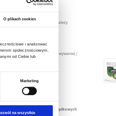
O plikach cookies
 optymalne działanie, preparat należy
ołecznościowe i analizować
artnerom społecznościowym,
(w wypadku prawidłowego przechowywania) /
anymi od Ciebie lub
 opakowania
H D-86913 Kaufering
Marketing
koni
 imbiru używa się u koni.
y do wspomagania problemów żołądkowych
ezwól na wszystkie
 układu odpornościowego.