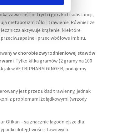
oka zawartość ostrych i gorzkich substancji,
ują metabolizm żółci i trawienie. Również ze
a lecznicza aktywuje krążenie. Niektóre
 przeciwzapalne i przeciwbólowe imbiru.
sowany
w chorobie zwyrodnieniowej stawów
tawami
. Tylko kilka gramów (2 gramy na 100
tak jak w VETRIPHARM GINGER, podajemy
erowany jest przez układ trawienny, jednak
u koni z problemami żołądkowymi (wrzody
pur Glikan – są znacznie łagodniejsze dla
rzypadku dolegliwości stawowych.