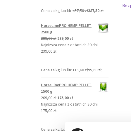
Bez
Cena za kg lub litr
457,50
zł
387,50
zł
HorseLinePRO HEMP PELLET
2500 g
Pierwotna
Aktualna
289,00
zł
239,00
zł
cena
cena
Najniższa cena z ostatnich 30 dni:
wynosiła:
wynosi:
239,00
zł
.
289,00 zł.
239,00 zł.
Cena za kg lub litr
115,60
zł
95,60
zł
HorseLinePRO HEMP PELLET
1500 g
Pierwotna
Aktualna
209,00
zł
175,00
zł
cena
cena
Najniższa cena z ostatnich 30 dni:
wynosiła:
wynosi:
175,00
zł
.
209,00 zł.
175,00 zł.
Cena za kg lub litr
139,33
zł
116,67
zł