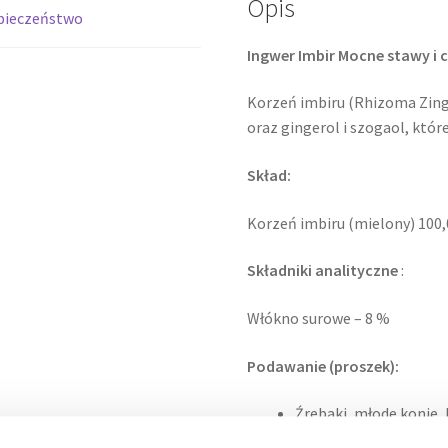
Opis
pieczeństwo
Ingwer Imbir Mocne stawy i c
Korzeń imbiru (Rhizoma Zingi
oraz gingerol i szogaol, kt
Skład:
Korzeń imbiru (mielony) 100
Składniki analityczne
:
Włókno surowe – 8 %
Podawanie (proszek):
Źrebaki, młode konie, 
Dorosłe konie (500 kg):