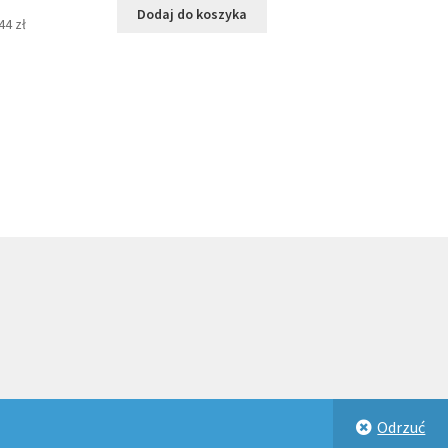
alna
Dodaj do koszyka
a
,44
zł
si:
00 zł.
Odrzuć