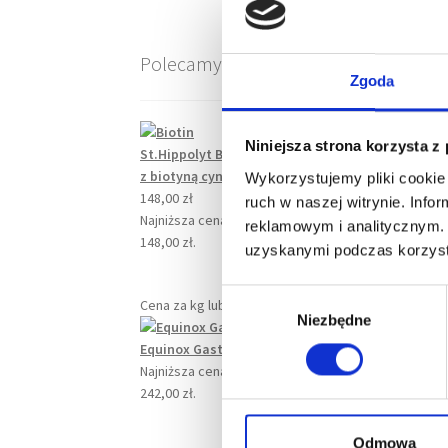
Polecamy
Zgoda
Niniejsza strona korzysta z
St.Hippolyt Biotin - biotyna dla koni
z biotyną cynk i dl-metionina 1 kg
Wykorzystujemy pliki cookie 
148,00
zł
ruch w naszej witrynie. Inf
Najniższa cena z ostatnich 30 dni:
reklamowym i analitycznym. 
148,00
zł
.
uzyskanymi podczas korzysta
W
Cena za kg lub litr
148,00
zł
Niezbędne
y
b
Equinox Gastro 1800 g
242,00
zł
ó
Najniższa cena z ostatnich 30 dni:
r
242,00
zł
.
z
g
Odmowa