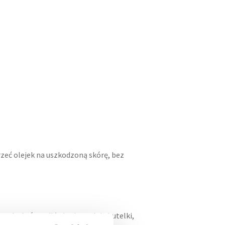
rzeć olejek na uszkodzoną skórę, bez
adu, która odkłada się na dnie butelki,