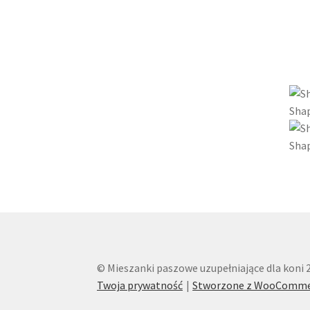
Sha
Shap
© Mieszanki paszowe uzupełniające dla koni 
Twoja prywatność
Stworzone z WooComme