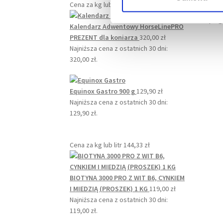
Cena za kg lub litr
268,89
zł
o
Po
d
Kalendarz Adwentowy HorseLinePRO
y
PREZENT dla koniarza
320,00
zł
Najniższa cena z ostatnich 30 dni:
320,00
zł
.
Equinox Gastro 900 g
129,90
zł
Najniższa cena z ostatnich 30 dni:
129,90
zł
.
Cena za kg lub litr
144,33
zł
BIOTYNA 3000 PRO Z WIT B6, CYNKIEM
I MIEDZIĄ (PROSZEK) 1 KG
119,00
zł
Najniższa cena z ostatnich 30 dni:
119,00
zł
.