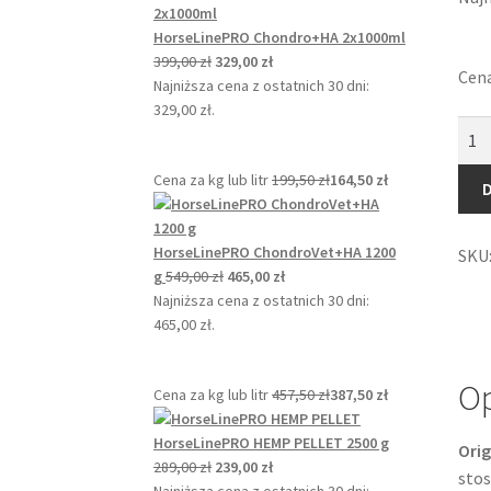
HorseLinePRO Chondro+HA 2x1000ml
Pierwotna
Aktualna
399,00
zł
329,00
zł
Cena
cena
cena
Najniższa cena z ostatnich 30 dni:
wynosiła:
wynosi:
329,00
zł
.
iloś
399,00 zł.
329,00 zł.
Shap
Cena za kg lub litr
199,50
zł
164,50
zł
MT
946
ml
HorseLinePRO ChondroVet+HA 1200
SKU
Pierwotna
Aktualna
g
549,00
zł
465,00
zł
cena
cena
Najniższa cena z ostatnich 30 dni:
wynosiła:
wynosi:
465,00
zł
.
549,00 zł.
465,00 zł.
Op
Cena za kg lub litr
457,50
zł
387,50
zł
HorseLinePRO HEMP PELLET 2500 g
Orig
Pierwotna
Aktualna
289,00
zł
239,00
zł
stos
cena
cena
Najniższa cena z ostatnich 30 dni: