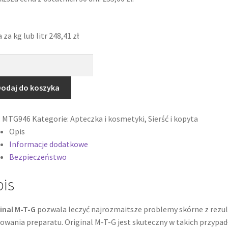
 za kg lub litr
248,41
zł
ć
leys
G
Dodaj do koszyka
:
MTG946
Kategorie:
Apteczka i kosmetyki
,
Sierść i kopyta
Opis
Informacje dodatkowe
Bezpieczeństwo
is
inal M-T-G
pozwala leczyć najrozmaitsze problemy skórne z rezu
owania preparatu. Original M-T-G jest skuteczny w takich przypadł