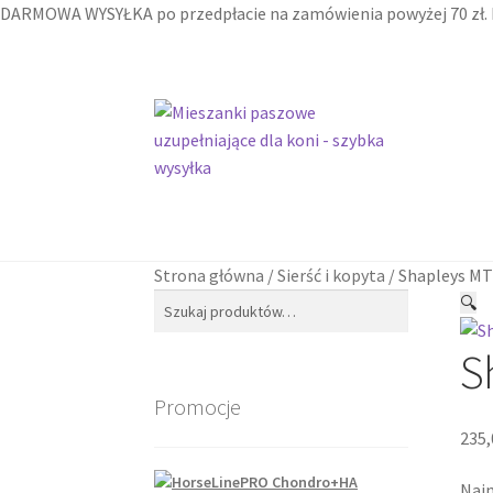
DARMOWA WYSYŁKA po przedpłacie na zamówienia powyżej 70 zł. N
Przejdź
Przejdź
do
do
nawigacji
treści
Strona główna
Strona główna
Koszyk
Koszyk
Moje konto
Moje konto
Regulami
Regulami
Strona główna
/
Sierść i kopyta
/
Shapleys MT
Szukaj:
Szukaj
🔍
S
Promocje
235
Najn