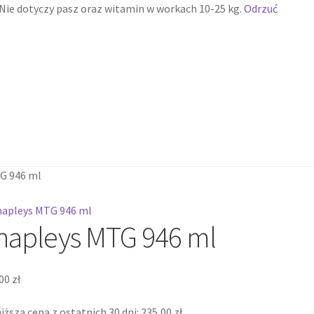
ie dotyczy pasz oraz witamin w workach 10-25 kg.
Odrzuć
n
n
Twoja prywatność
Twoja prywatność
Zamówienie
Zamówienie
Kontakt
Kontakt
G 946 ml
hapleys MTG 946 ml
,00
zł
iższa cena z ostatnich 30 dni:
235,00
zł
.