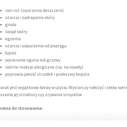
rain rot (oparzenia deszczem)
otarcia i zadrapania skóry
gruda
świąd skóry
egzema
otarcia i odparzenia od popręgu
łupież
wycieranie ogona lub grzywy
skórne reakcje alergiczne (np. na owady)
poprawia jakość strzałek i podeszwy kopyta
arat jest wyjątkowo łatwy w użyciu. Wystarczy nałożyć i lekko wet
szania jej struktury czy zrywania strupków.
cenia do stosowania:
przed użyciem preparatu należy dokładnie wymieszać warstwę os