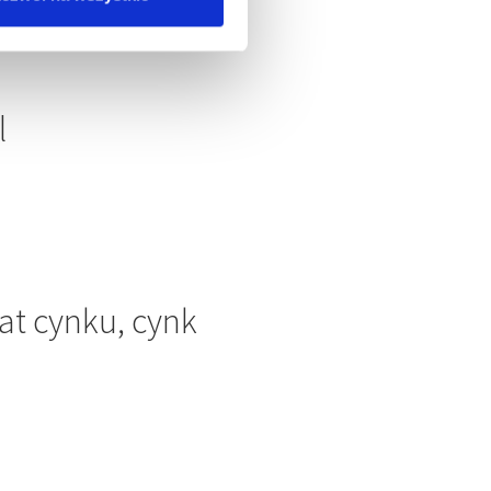
l
at cynku, cynk