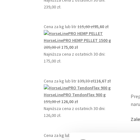
wynosiła:
wynosi:
239,00
zł
.
289,00 zł.
239,00 zł.
Cena za kg lub litr
115,60
zł
95,60
zł
HorseLinePRO HEMP PELLET 1500 g
Pierwotna
Aktualna
209,00
zł
175,00
zł
cena
cena
Najniższa cena z ostatnich 30 dni:
wynosiła:
wynosi:
175,00
zł
.
209,00 zł.
175,00 zł.
Cena za kg lub litr
139,33
zł
116,67
zł
HorseLinePRO TendonFlex 900 g
Prep
Pierwotna
Aktualna
159,00
zł
126,00
zł
naru
cena
cena
Najniższa cena z ostatnich 30 dni:
wynosiła:
wynosi:
126,00
zł
.
Zale
159,00 zł.
126,00 zł.
Cena za kg lub litr
176,67
zł
140,00
zł