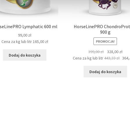
seLinePRO Lymphatic 600 ml
HorseLinePRO ChondroProt
900 g
99,00
zł
Cena za kg lub litr
165,00
zł
PROMOCJA!
Pierwotna
Aktu
399,00
zł
328,00
zł
Dodaj do koszyka
cena
cen
Cena za kg lub litr
443,33
zł
364
wynosiła:
wyno
399,00 zł.
328,
Dodaj do koszyka