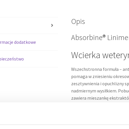
Opis
s
Absorbine® Linime
ormacje dodatkowe
Wcierka wetery
pieczeństwo
Wszechstronna formuła – ant
pomaga w zniesieniu okresow
zesztywnienia i opuchlizny 
nadmiernym wysiłkiem. Pobud
zawiera mieszankę ekstraktów
i bylicy piołunu.
Działa antyseptycznie
Zapobiega infekcjom 