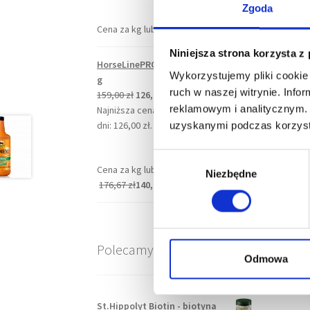
Zgoda
Cena za kg lub litr
139,33
zł
116,67
zł
Niniejsza strona korzysta z
HorseLinePRO TendonFlex 900
Wykorzystujemy pliki cookie 
g
ruch w naszej witrynie. Inf
Pierwotna
Aktualna
159,00
zł
126,00
zł
reklamowym i analitycznym. 
cena
cena
Najniższa cena z ostatnich 30
wynosiła:
wynosi:
dni:
126,00
zł
.
uzyskanymi podczas korzysta
159,00 zł.
126,00 zł.
Po
W
Cena za kg lub litr
Niezbędne
y
176,67
zł
140,00
zł
b
ó
r
z
Polecamy
g
Odmowa
o
d
St.Hippolyt Biotin - biotyna
y