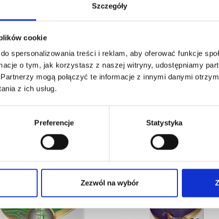
Szczegóły
Może być stosowana ja
Mentol niweluje sztyw
 plików cookie
Pojemność
do spersonalizowania treści i reklam, aby oferować funkcje sp
ormacje o tym, jak korzystasz z naszej witryny, udostępniamy p
Butelka
– 475 ml
Partnerzy mogą połączyć te informacje z innymi danymi otrzym
nia z ich usług.
dobne produkty
Preferencje
Statystyka
Zezwól na wybór
Z