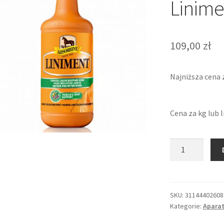
Linime
109,00
zł
Najniższa cena 
Cena za kg lub l
ilość
Wcierka
Absorbine
Liniment
475
SKU:
31144402608
Kategorie:
Aparat
ml