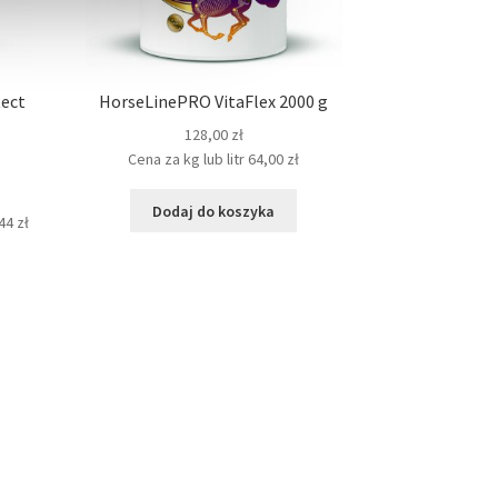
ect
HorseLinePRO VitaFlex 2000 g
128,00
zł
Cena za kg lub litr
64,00
zł
alna
Dodaj do koszyka
a
,44
zł
si:
00 zł.