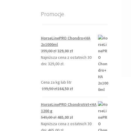
Promocje
HorseLinePRO Chondro+HA
2x1000ml
Pierwotna
Aktualna
399,00
zł
329,00
zł
cena
cena
Najniższa cena z ostatnich 30
wynosiła:
wynosi:
dni:
329,00
zł
.
399,00 zł.
329,00 zł.
Cena za kg lub litr
199,50
zł
164,50
zł
HorseLinePRO ChondroVet+HA
1200 g
Pierwotna
Aktualna
549,00
zł
465,00
zł
cena
cena
Najniższa cena z ostatnich 30
wynosiła:
wynosi:
dni:
465,00
zł
.