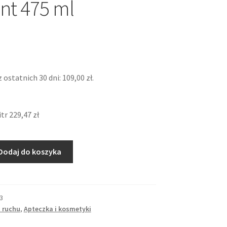
nt 475 ml
z ostatnich 30 dni:
109,00
zł
.
itr
229,47
zł
Dodaj do koszyka
3
 ruchu
,
Apteczka i kosmetyki