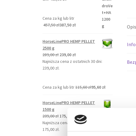
549,00 zł.
465,00 zł.
Cena za kg lub litr
457,50
zł
387,50
zł
Opi
HorseLinePRO HEMP PELLET
Inf
2500 g
Pierwotna
Aktualna
289,00
zł
239,00
zł
cena
cena
Najniższa cena z ostatnich 30 dni:
Bez
wynosiła:
wynosi:
239,00
zł
.
289,00 zł.
239,00 zł.
Cena za kg lub litr
115,60
zł
95,60
zł
HorseLinePRO HEMP PELLET
1500 g
Pierwotna
Aktualna
209,00
zł
175,00
zł
cena
cena
Najniższa cena z ostatnich 30 dni:
wynosiła:
wynosi:
175,00
zł
.
209,00 zł.
175,00 zł.