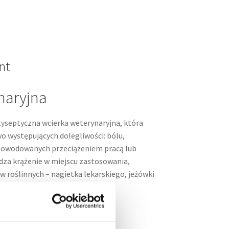
nt
naryjna
yseptyczna wcierka weterynaryjna, która
o występujących dolegliwości: bólu,
spowodowanych przeciążeniem pracą lub
za krążenie w miejscu zastosowania,
 roślinnych – nagietka lekarskiego, jeżówki
 na mniejsze skaleczenia
grzybiczym kopyt