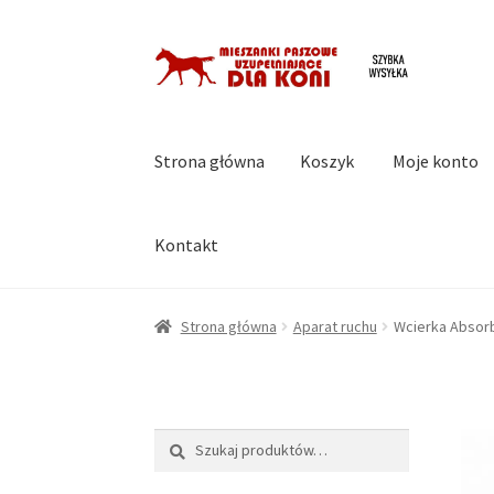
Przejdź
Przejdź
do
do
nawigacji
treści
Strona główna
Koszyk
Moje konto
Kontakt
Strona główna
Koszyk
Moje konto
Regulami
Strona główna
Aparat ruchu
Wcierka Absorb
Szukaj:
Szukaj