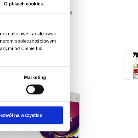
O plikach cookies
ko kąpiel
ność stawów i redukuje opuchliznę
ołecznościowe i analizować
artnerom społecznościowym,
anymi od Ciebie lub
Marketing
ezwól na wszystkie