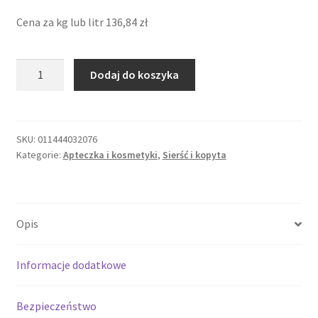
Cena za kg lub litr
136,84
zł
ilość
Dodaj do koszyka
Absorbine
ShowSheen
950ml
do
SKU:
011444032076
Kategorie:
Apteczka i kosmetyki
,
Sierść i kopyta
grzywy
i
ogona
Opis
Informacje dodatkowe
Bezpieczeństwo