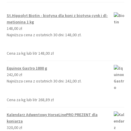
St.Hippolyt Biotin - biotyna dla koni z biotyną cynk i dl-
metionina 1 kg
148,00
zł
Najniższa cena z ostatnich 30 dni:
148,00
zł
.
Cena za kg lub litr
148,00
zł
Equinox Gastro 1800 g
242,00
zł
Najniższa cena z ostatnich 30 dni:
242,00
zł
.
Cena za kg lub litr
268,89
zł
Kalendarz Adwentowy HorseLinePRO PREZENT dla
koniarza
320,00
zł