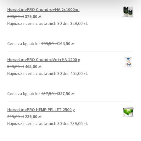
HorseLinePRO Chondro+HA 2x1000ml
Pierwotna
Aktualna
399,00
zł
329,00
zł
cena
cena
Najniższa cena z ostatnich 30 dni:
329,00
zł
.
wynosiła:
wynosi:
399,00 zł.
329,00 zł.
Cena za kg lub litr
199,50
zł
164,50
zł
HorseLinePRO ChondroVet+HA 1200 g
Pierwotna
Aktualna
549,00
zł
465,00
zł
cena
cena
Najniższa cena z ostatnich 30 dni:
465,00
zł
.
wynosiła:
wynosi:
549,00 zł.
465,00 zł.
Cena za kg lub litr
457,50
zł
387,50
zł
HorseLinePRO HEMP PELLET 2500 g
Pierwotna
Aktualna
289,00
zł
239,00
zł
cena
cena
Najniższa cena z ostatnich 30 dni:
239,00
zł
.
wynosiła:
wynosi:
289,00 zł.
239,00 zł.