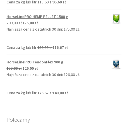
Cena za kg lub litr
115,60
zł
95,60
zł
HorseLinePRO HEMP PELLET 1500 g
Pierwotna
Aktualna
209,00
zł
175,00
zł
cena
cena
Najniższa cena z ostatnich 30 dni:
175,00
zł
.
wynosiła:
wynosi:
209,00 zł.
175,00 zł.
Cena za kg lub litr
139,33
zł
116,67
zł
HorseLinePRO TendonFlex 900 g
Pierwotna
Aktualna
159,00
zł
126,00
zł
cena
cena
Najniższa cena z ostatnich 30 dni:
126,00
zł
.
wynosiła:
wynosi:
159,00 zł.
126,00 zł.
Cena za kg lub litr
176,67
zł
140,00
zł
Polecamy