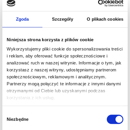
HorseLinePRO BiotinMax
Shapleys MTG 236 ml
3000 g
Zgoda
Szczegóły
O plikach cookies
135,00
zł
299,00
zł
Cena za kg lub litr
572,03
zł
Cena za kg lub litr
99,67
zł
Niniejsza strona korzysta z plików cookie
Dodaj do koszyka
Wykorzystujemy pliki cookie do spersonalizowania treści
Dodaj do koszyka
i reklam, aby oferować funkcje społecznościowe i
analizować ruch w naszej witrynie. Informacje o tym, jak
korzystasz z naszej witryny, udostępniamy partnerom
społecznościowym, reklamowym i analitycznym.
Partnerzy mogą połączyć te informacje z innymi danymi
otrzymanymi od Ciebie lub uzyskanymi podczas
korzystania z ich usług.
W
Niezbędne
y
b