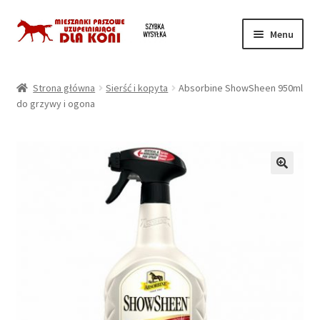
Przejdź
Przejdź
Menu
do
do
nawigacji
treści
Strona główna
Strona główna
Sierść i kopyta
Absorbine ShowSheen 950ml
do grzywy i ogona
Koszyk
Moje konto
Regulamin
Twoja prywatność
Zamówienie
Kontakt