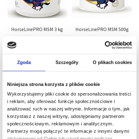
HorseLinePRO MSM 3 kg
HorseLinePRO MSM 500g
276,00
zł
59,00
zł
Cena za kg lub litr
92,00
zł
Cena za kg lub litr
118,00
zł
Dodaj do koszyka
Dodaj do koszyka
Zgoda
Szczegóły
O plikach cookies
Niniejsza strona korzysta z plików cookie
Wykorzystujemy pliki cookie do spersonalizowania treści
i reklam, aby oferować funkcje społecznościowe i
analizować ruch w naszej witrynie. Informacje o tym, jak
korzystasz z naszej witryny, udostępniamy partnerom
społecznościowym, reklamowym i analitycznym.
Partnerzy mogą połączyć te informacje z innymi danymi
otrzymanymi od Ciebie lub uzyskanymi podczas