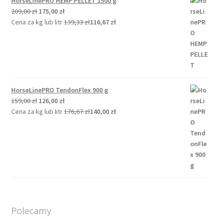
HorseLinePRO HEMP PELLET 1500 g
Pierwotna
Aktualna
209,00
zł
175,00
zł
cena
cena
Cena za kg lub litr
139,33
zł
116,67
zł
wynosiła:
wynosi:
209,00 zł.
175,00 zł.
HorseLinePRO TendonFlex 900 g
Pierwotna
Aktualna
159,00
zł
126,00
zł
cena
cena
Cena za kg lub litr
176,67
zł
140,00
zł
wynosiła:
wynosi:
159,00 zł.
126,00 zł.
Polecamy