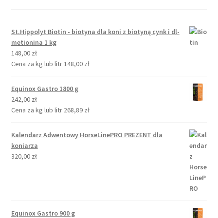
St.Hippolyt Biotin - biotyna dla koni z biotyną cynk i dl-
metionina 1 kg
148,00
zł
Cena za kg lub litr
148,00
zł
Equinox Gastro 1800 g
242,00
zł
Cena za kg lub litr
268,89
zł
Kalendarz Adwentowy HorseLinePRO PREZENT dla
koniarza
320,00
zł
Equinox Gastro 900 g