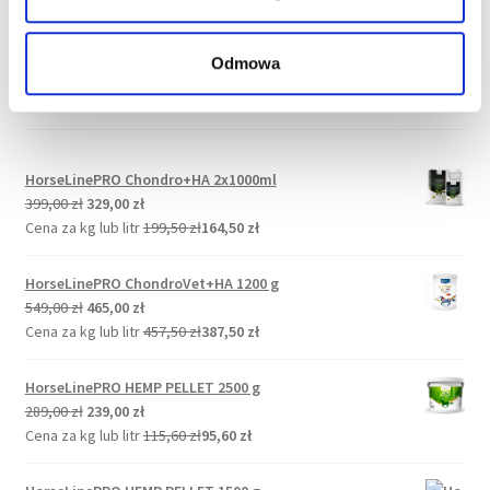
Odmowa
Promocje
HorseLinePRO Chondro+HA 2x1000ml
Pierwotna
Aktualna
399,00
zł
329,00
zł
cena
cena
Cena za kg lub litr
199,50
zł
164,50
zł
wynosiła:
wynosi:
399,00 zł.
329,00 zł.
HorseLinePRO ChondroVet+HA 1200 g
Pierwotna
Aktualna
549,00
zł
465,00
zł
cena
cena
Cena za kg lub litr
457,50
zł
387,50
zł
wynosiła:
wynosi:
549,00 zł.
465,00 zł.
HorseLinePRO HEMP PELLET 2500 g
Pierwotna
Aktualna
289,00
zł
239,00
zł
cena
cena
Cena za kg lub litr
115,60
zł
95,60
zł
wynosiła:
wynosi:
289,00 zł.
239,00 zł.