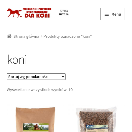
Przejdź
Przejdź
Menu
do
do
nawigacji
treści
Strona główna
Strona główna
Produkty oznaczone “koni”
Koszyk
koni
Moje konto
Regulamin
Posortowane
Wyświetlanie wszystkich wyników: 10
Twoja prywatność
według
popularności
Zamówienie
Kontakt